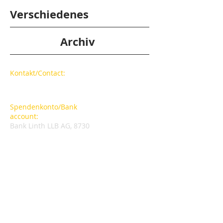
Verschiedenes
Archiv
​​Kontakt/Contact:
Tel: +41 55 244 17 68
info@casadesanges.com
Spendenkonto/Bank
account:
Bank Linth LLB AG, 8730
Uznach
CH52 0873 1541 7943 5200 1
Casa des Anges Schweiz
© 2022 by Casa des Anges