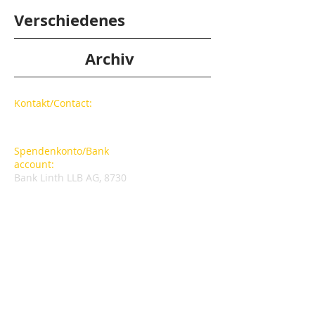
Verschiedenes
Archiv
​​Kontakt/Contact:
Tel: +41 55 244 17 68
info@casadesanges.com
Spendenkonto/Bank
account:
Bank Linth LLB AG, 8730
Uznach
CH52 0873 1541 7943 5200 1
Casa des Anges Schweiz
© 2022 by Casa des Anges